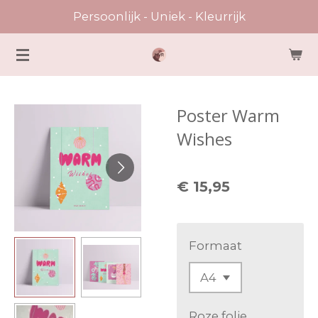
Persoonlijk - Uniek - Kleurrijk
Ga
direct
naar
de
hoofdinhoud
Poster Warm
Wishes
€ 15,95
Formaat
Roze folie