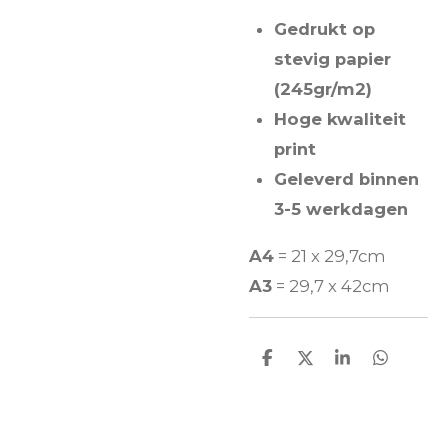
Gedrukt op
stevig papier
(245gr/m2)
Hoge kwaliteit
print
Geleverd binnen
3-5 werkdagen
A4
= 21 x 29,7cm
A3
= 29,7 x 42cm
D
D
S
D
e
e
h
e
l
e
a
l
e
l
r
e
n
e
n