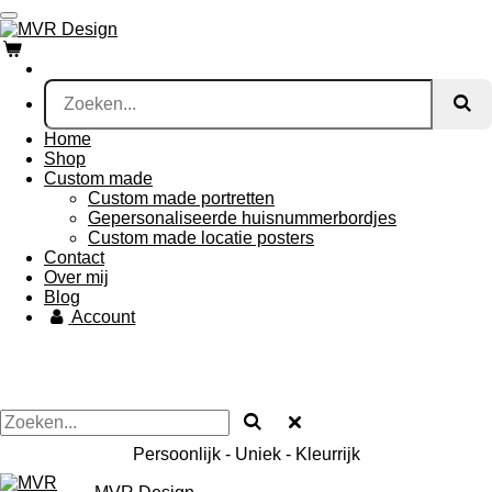
Ga
direct
naar
de
hoofdinhoud
Home
Shop
Custom made
Custom made portretten
Gepersonaliseerde huisnummerbordjes
Custom made locatie posters
Contact
Over mij
Blog
Account
Persoonlijk - Uniek - Kleurrijk